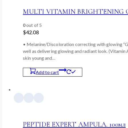
MULTI VITAMIN BRIGHTENING C
0
out of 5
$
42.08
• Melanine/Discoloration correcting with glowing “
well as delivering glowing and radiant look. (Vitamin 
skin young and…
Add to cart
PEPTIDE EXPERT AMPULA. 100мл