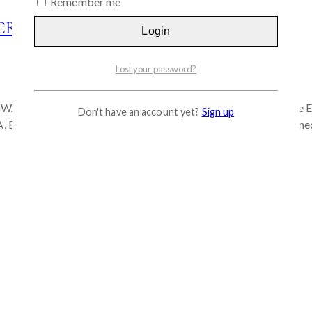
Remember me
REAM. 50ml
Login
Lost your password?
GWANG” complexion • 13 multi vitamin formula & Vitamin Tree E
Don't have an account yet?
Sign up
A, B1, B2, B3, B5, B6, B9, B12, C derivative, E, F, G, H ) • Renow