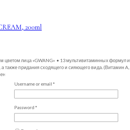
REAM, 200ml
м цветом лица «GWANG» • 13 мультивитаминных формул и 
также придания сходящего и сияющего вида. (Витамин A, B1, 
бенон помогает сохранить кожу молодой…
Username or email
*
Password
*