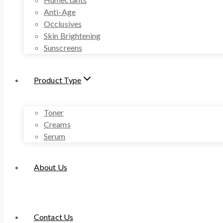
Anti-Age
Occlusives
Skin Brightening
Sunscreens
Product Type
Toner
Creams
Serum
About Us
Contact Us