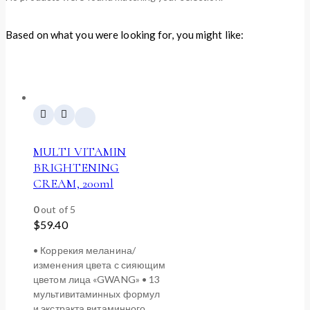
Based on what you were looking for, you might like:
MULTI VITAMIN
BRIGHTENING
CREAM, 200ml
0
out of 5
$
59.40
• Коррекия меланина/
изменения цвета с сияющим
цветом лица «GWANG» • 13
мультивитаминных формул
и экстракта витаминного