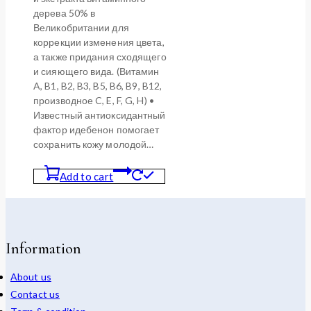
дерева 50% в
Великобритании для
коррекции изменения цвета,
а также придания сходящего
и сияющего вида. (Витамин
A, B1, B2, B3, B5, B6, B9, B12,
производное C, E, F, G, H) •
Известный антиоксидантный
фактор идебенон помогает
сохранить кожу молодой…
Add to cart
Information
About us
Contact us