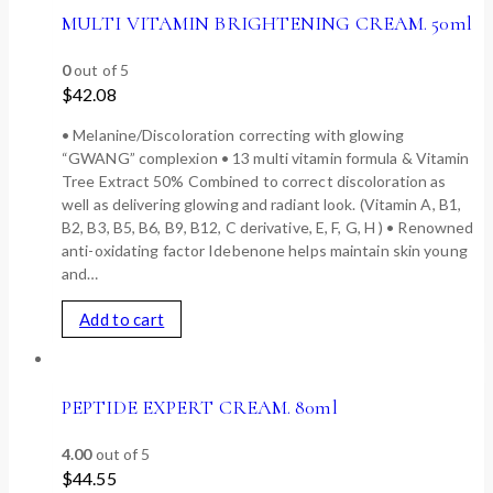
MULTI VITAMIN BRIGHTENING CREAM. 50ml
0
out of 5
$
42.08
• Melanine/Discoloration correcting with glowing
“GWANG” complexion • 13 multi vitamin formula & Vitamin
Tree Extract 50% Combined to correct discoloration as
well as delivering glowing and radiant look. (Vitamin A, B1,
B2, B3, B5, B6, B9, B12, C derivative, E, F, G, H ) • Renowned
anti-oxidating factor Idebenone helps maintain skin young
and…
Add to cart
PEPTIDE EXPERT CREAM. 80ml
4.00
out of 5
$
44.55