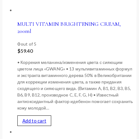
MULTI VITAMIN BRIGHTENING CREAM,
200ml
0
out of 5
$
59.40
• Коррекия меланина/изменения цвета с сияющим
цветом лица «GWANG» • 13 мультивитаминных формул
и экстракта витаминного дерева 50% в Великобритании
для коррекции изменения цвета, а также придания
сходящего и сияющего вида. (Витамин A, B1, B2, B3, B5,
B6, B9, B12, производное C, E, F, G, H) • Известный
антиоксидантный фактор идебенон помогает сохранить
кожу молодой…
Add to cart