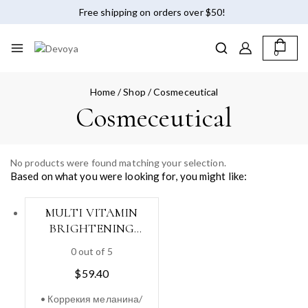
Free shipping on orders over $50!
0
Home
/
Shop
/
Cosmeceutical
Cosmeceutical
No products were found matching your selection.
Based on what you were looking for, you might like:
MULTI VITAMIN
BRIGHTENING
CREAM, 200ml
0
out of 5
$
59.40
• Коррекия меланина/