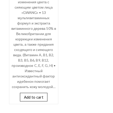
изменения цвета с
сияющим цветом лица
«GWANG» • 13
мультивитаминных
формул и экстракта
витаминного дерева 50% в
Великобритании для
коррекции изменения
цвета, а также придания
сходящего и сияющего
вида. (Витамин A, B1, B2,
B3, B5, B6, B9, B12,
производное C, E, F, G, H) •
Известный
антиоксидантный фактор
идебенон помогает
сохранить кожу молодой…
Add to cart